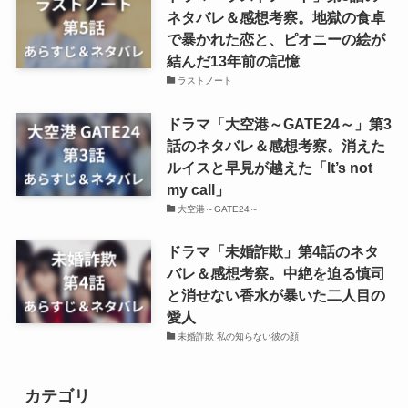
ネタバレ＆感想考察。地獄の食卓
で暴かれた恋と、ピオニーの絵が
結んだ13年前の記憶
ラストノート
ドラマ「大空港～GATE24～」第3
話のネタバレ＆感想考察。消えた
ルイスと早見が越えた「It’s not
my call」
大空港～GATE24～
ドラマ「未婚詐欺」第4話のネタ
バレ＆感想考察。中絶を迫る慎司
と消せない香水が暴いた二人目の
愛人
未婚詐欺 私の知らない彼の顔
カテゴリ