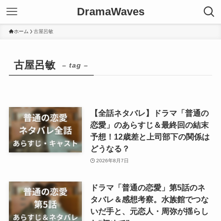
DramaWaves
ホーム
古屋呂敏
古屋呂敏
– tag –
【全話ネタバレ】ドラマ「普通の
恋愛」のあらすじ＆最終回の結末
予想！12歳差と上司部下の関係は
どうなる？
2026年8月7日
ドラマ「普通の恋愛」第5話のネ
タバレ＆感想考察。水族館でつな
いだ手と、元恋人・周弥が揺らし