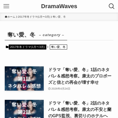
DramaWaves
ホーム
2017年冬ドラマ(1月〜3月)
奪い愛、冬
奪い愛、冬
– category –
2017年冬ドラマ(1月〜3月)
奪い愛、冬
ドラマ「奪い愛、冬」1話のネタ
バレ＆感想考察。康太のプロポー
ズと信との再会が壊す幸せ
2026年4月24日
ドラマ「奪い愛、冬」2話のネタ
バレ＆感想考察。康太の不安と蘭
のGPS監視、裏切りのホテルへ