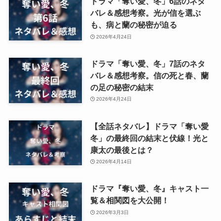
ドラマ「奪い愛、冬」6話のネタ
バレ＆感想考察。光が信を選ぶ
も、病と蘭の秘密が迫る
2026年4月24日
ドラマ「奪い愛、冬」7話のネタ
バレ＆感想考察。信の死と春、蘭
の足の秘密の結末
2026年4月24日
【全話ネタバレ】ドラマ「奪い愛
冬」の最終回の結末と伏線！光と
康太の最後とは？
2026年4月14日
ドラマ『奪い愛、冬』キャスト一
覧＆相関図を大公開！
2026年3月3日