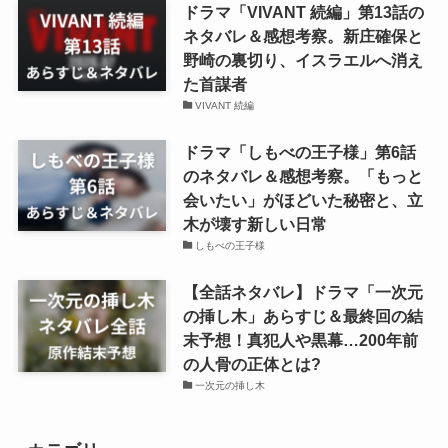
ドラマ「VIVANT 続編」第13話の
ネタバレ＆感想考察。新庄確保と
野崎の裏切り、イスラエルへ消え
た首謀者
VIVANT 続編
ドラマ「しもべの王子様」第6話
のネタバレ＆感想考察。「もっと
会いたい」がほどいた秘密と、立
木が壊す新しい日常
しもべの王子様
【全話ネタバレ】ドラマ「一次元
の挿し木」あらすじ＆最終回の結
末予想！真犯人や黒幕…200年前
の人骨の正体とは?
一次元の挿し木